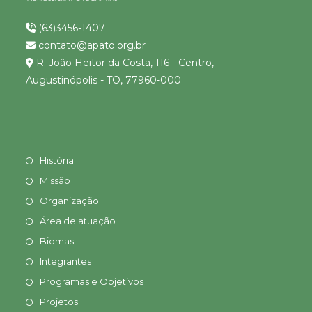
(63)3456-1407
contato@apato.org.br
R. João Heitor da Costa, 116 - Centro,
Augustinópolis - TO, 77960-000
História
MIssão
Organização
Área de atuação
Biomas
Integrantes
Programas e Objetivos
Projetos