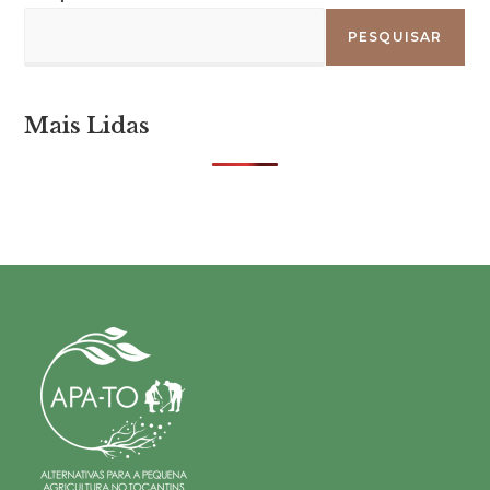
PESQUISAR
Mais Lidas