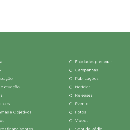
ia
Entidades parceiras
o
Campanhas
ização
Publicações
de atuação
Notícias
s
Releases
antes
Eventos
amas e Objetivos
Fotos
tos
Vídeos
ros financiadores
Spot de Rádio