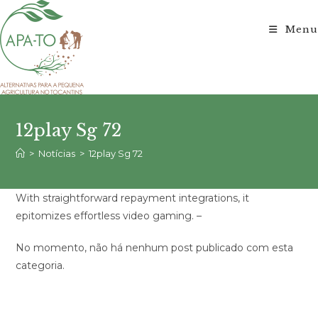
Ir
para
Menu
o
conteúdo
12play Sg 72
>
Notícias
>
12play Sg 72
With straightforward repayment integrations, it
epitomizes effortless video gaming. –
No momento, não há nenhum post publicado com esta
categoria.