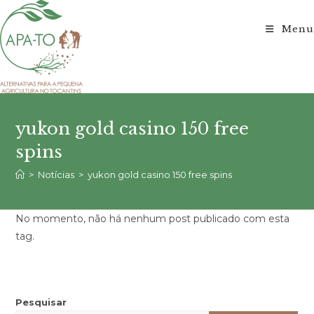
Ir
para
Menu
o
conteúdo
yukon gold casino 150 free
spins
>
Notícias
>
yukon gold casino 150 free spins
No momento, não há nenhum post publicado com esta
tag.
Pesquisar