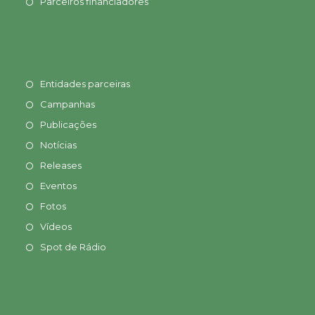
Parceiros financiadores
Entidades parceiras
Campanhas
Publicações
Notícias
Releases
Eventos
Fotos
Vídeos
Spot de Rádio