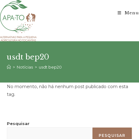
Ir
para
Menu
o
conteúdo
usdt bep20
>
Notícias
>
usdt bep20
No momento, não há nenhum post publicado com esta
tag.
Pesquisar
PESQUISAR