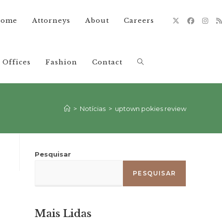
ome
Attorneys
About
Careers
Offices
Fashion
Contact
Alternar
pesquisa
>
Notícias
>
uptown pokies review
do
Pesquisar
PESQUISAR
site
Mais Lidas