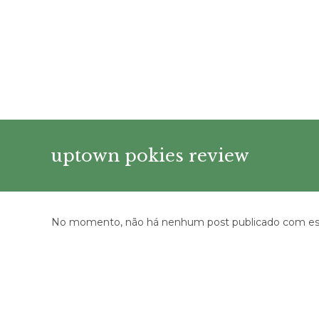
Ir
para
o
conteúdo
uptown pokies review
No momento, não há nenhum post publicado com est