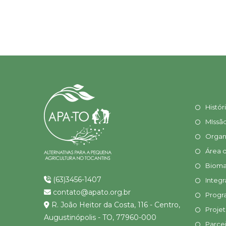
Histór
MIssã
Organ
Área 
Bioma
(63)3456-1407
Integr
contato@apato.org.br
Progr
R. João Heitor da Costa, 116 - Centro,
Proje
Augustinópolis - TO, 77960-000
Parcei