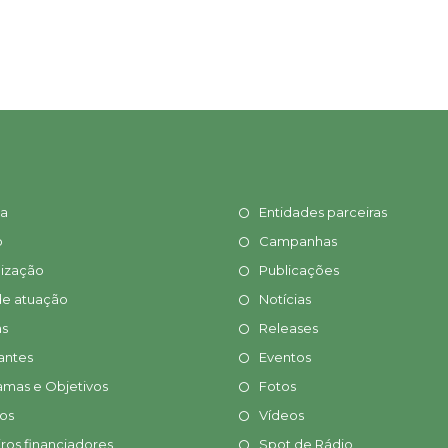
ia
Entidades parceiras
o
Campanhas
ização
Publicações
de atuação
Notícias
s
Releases
antes
Eventos
amas e Objetivos
Fotos
tos
Vídeos
ros financiadores
Spot de Rádio