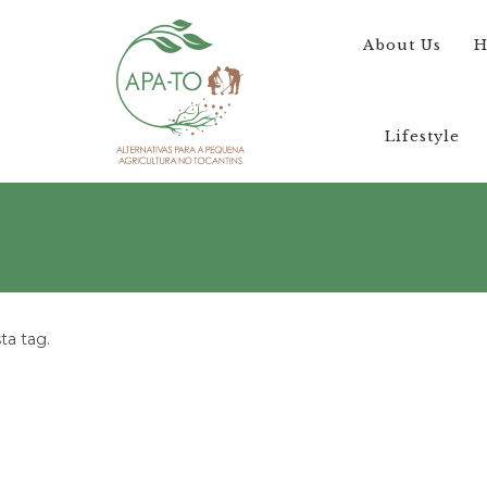
About Us
H
Lifestyle
a tag.