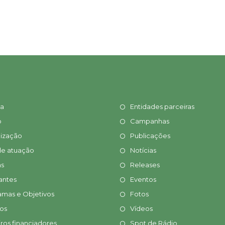
ia
Entidades parceiras
o
Campanhas
ização
Publicações
de atuação
Notícias
s
Releases
antes
Eventos
amas e Objetivos
Fotos
tos
Vídeos
ros financiadores
Spot de Rádio