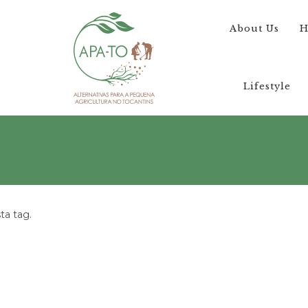
About Us
H
Lifestyle
a tag.