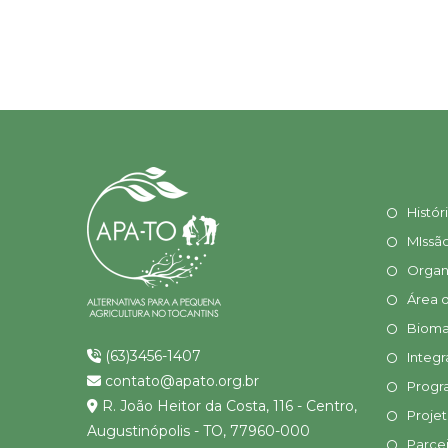
Histór
MIssã
Organ
Área 
Bioma
(63)3456-1407
Integr
contato@apato.org.br
Progr
R. João Heitor da Costa, 116 - Centro,
Proje
Augustinópolis - TO, 77960-000
Parcei