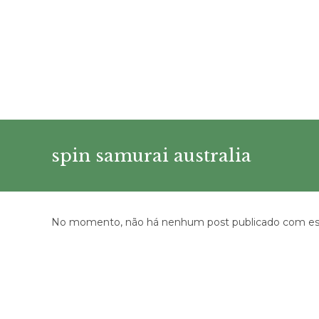
Ir
para
o
conteúdo
spin samurai australia
No momento, não há nenhum post publicado com est