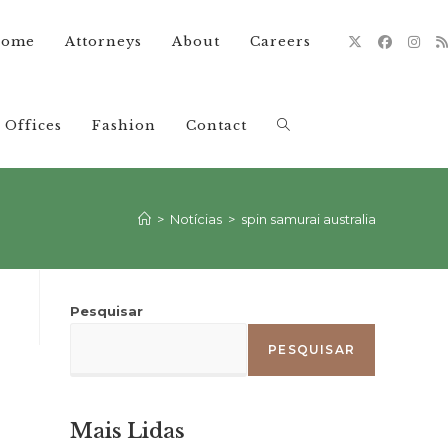
ome
Attorneys
About
Careers
Offices
Fashion
Contact
Alternar
pesquisa
>
Notícias
>
spin samurai australia
do
Pesquisar
PESQUISAR
site
Mais Lidas