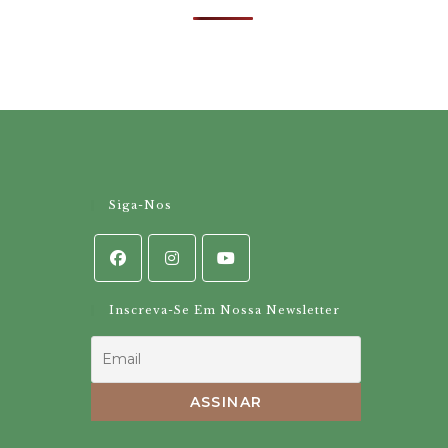
Siga-Nos
Inscreva-Se Em Nossa Newsletter