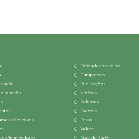
ia
Entidades parceiras
o
Campanhas
ização
Publicações
de atuação
Notícias
s
Releases
antes
Eventos
amas e Objetivos
Fotos
tos
Vídeos
ros financiadores
Spot de Rádio