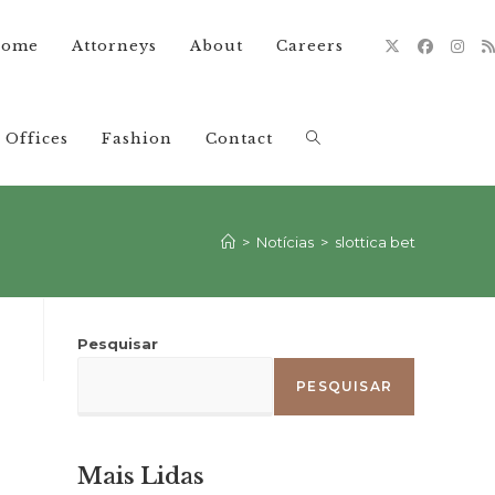
ome
Attorneys
About
Careers
Offices
Fashion
Contact
Alternar
pesquisa
>
Notícias
>
slottica bet
do
Pesquisar
PESQUISAR
site
Mais Lidas