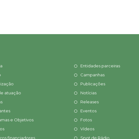
ia
Entidades parceiras
o
Campanhas
ização
Publicações
de atuação
Notícias
s
Releases
antes
Eventos
amas e Objetivos
Fotos
tos
Vídeos
ros financiadores
Spot de Rádio