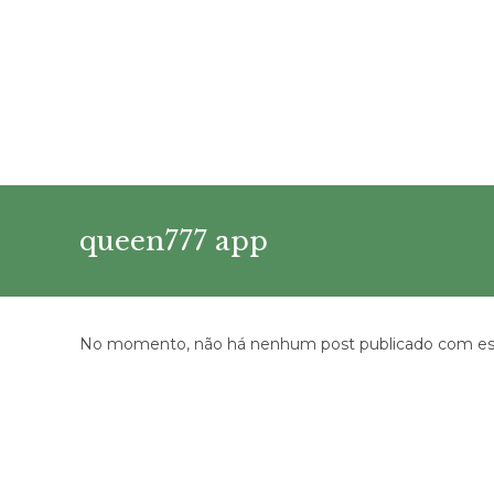
Ir
para
o
conteúdo
queen777 app
No momento, não há nenhum post publicado com est