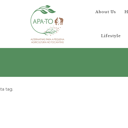
About Us
H
Lifestyle
a tag.