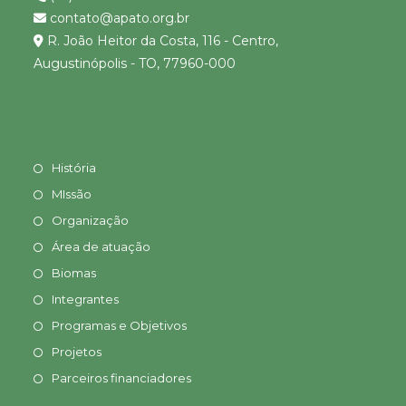
contato@apato.org.br
R. João Heitor da Costa, 116 - Centro,
Augustinópolis - TO, 77960-000
História
MIssão
Organização
Área de atuação
Biomas
Integrantes
Programas e Objetivos
Projetos
Parceiros financiadores