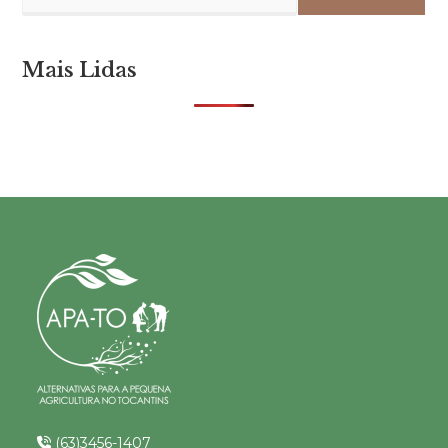
Mais Lidas
(63)3456-1407