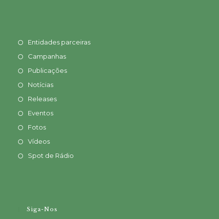
Entidades parceiras
Campanhas
Publicações
Notícias
Releases
Eventos
Fotos
Vídeos
Spot de Rádio
Siga-Nos