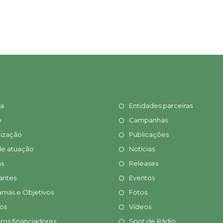
ia
Entidades parceiras
o
Campanhas
ização
Publicações
de atuação
Notícias
s
Releases
antes
Eventos
amas e Objetivos
Fotos
tos
Vídeos
ros financiadores
Spot de Rádio