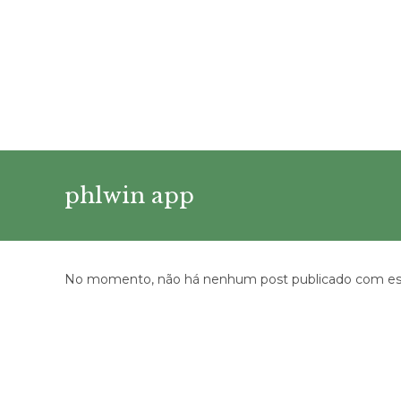
Ir
para
o
conteúdo
phlwin app
No momento, não há nenhum post publicado com est