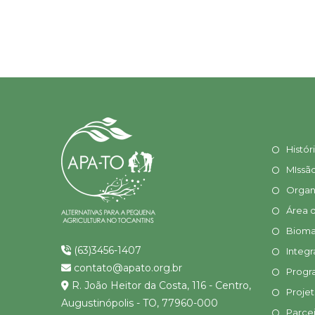
Histór
MIssã
Organ
Área 
Bioma
(63)3456-1407
Integr
contato@apato.org.br
Progr
R. João Heitor da Costa, 116 - Centro,
Proje
Augustinópolis - TO, 77960-000
Parcei