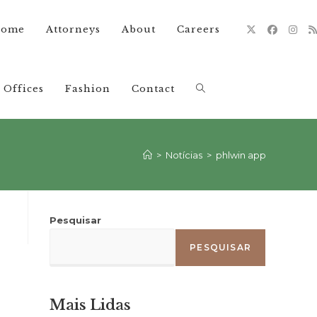
ome
Attorneys
About
Careers
Offices
Fashion
Contact
Alternar
pesquisa
>
Notícias
>
phlwin app
do
Pesquisar
PESQUISAR
site
Mais Lidas