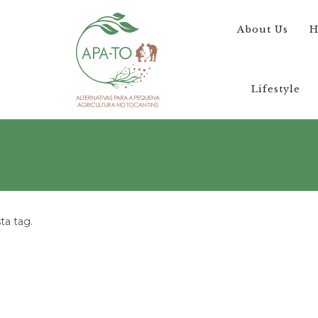
About Us
H
Lifestyle
a tag.