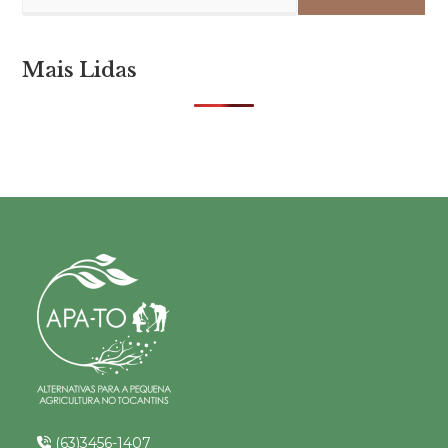
Mais Lidas
(63)3456-1407