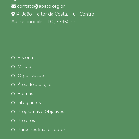
contato@apato.org.br
R. João Heitor da Costa, 116 - Centro,
Augustinópolis - TO, 77960-000
História
MIssão
Organização
Área de atuação
Biomas
Integrantes
Programas e Objetivos
Projetos
Parceiros financiadores