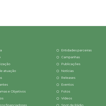
ia
Entidades parceiras
o
Campanhas
ização
Publicações
de atuação
Notícias
s
Releases
antes
Eventos
amas e Objetivos
Fotos
tos
Vídeos
ros financiadores
Spot de Rádio