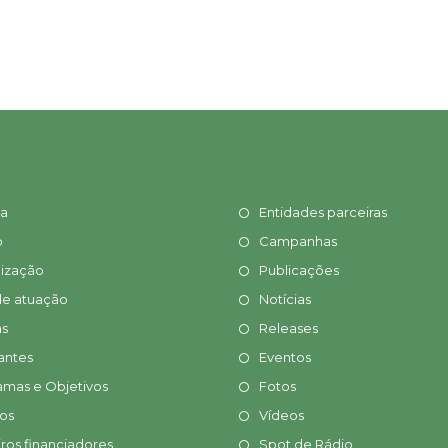
ia
Entidades parceiras
o
Campanhas
ização
Publicações
de atuação
Notícias
s
Releases
antes
Eventos
amas e Objetivos
Fotos
tos
Vídeos
ros financiadores
Spot de Rádio