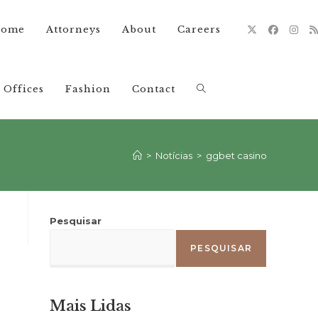
ome
Attorneys
About
Careers
Offices
Fashion
Contact
Alternar
pesquisa
>
Notícias
>
ggbet casino
do
Pesquisar
PESQUISAR
site
Mais Lidas