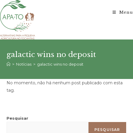
Ir
para
Menu
o
conteúdo
galactic wins no deposit
>
Notícias
>
galactic wins no deposit
No momento, não há nenhum post publicado com esta
tag.
Pesquisar
PESQUISAR