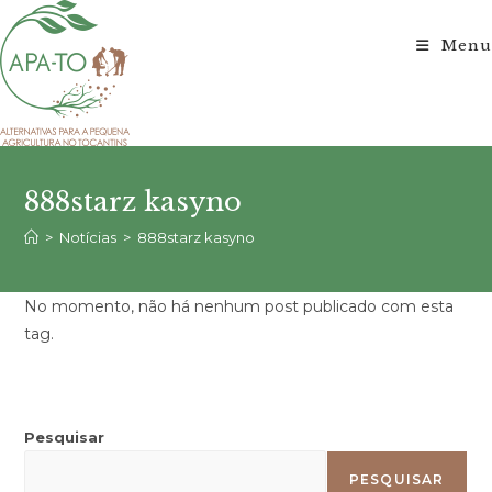
Ir
para
Menu
o
conteúdo
888starz kasyno
>
Notícias
>
888starz kasyno
No momento, não há nenhum post publicado com esta
tag.
Pesquisar
PESQUISAR