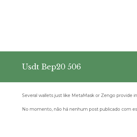
Ir
para
o
conteúdo
Usdt Bep20 506
Several wallets just like MetaMask or Zengo provide in
No momento, não há nenhum post publicado com est