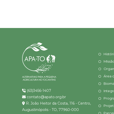
Histór
MIssã
Organ
Área 
Bioma
(63)3456-1407
Integr
contato@apato.org.br
Progr
R. João Heitor da Costa, 116 - Centro,
Proje
Augustinópolis - TO, 77960-000
Parcei