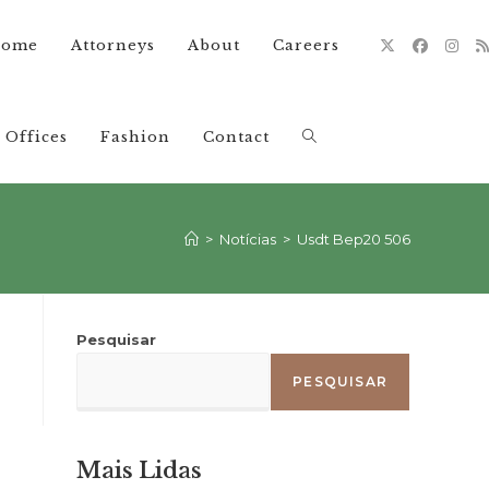
ome
Attorneys
About
Careers
Offices
Fashion
Contact
Alternar
pesquisa
>
Notícias
>
Usdt Bep20 506
do
Pesquisar
PESQUISAR
site
Mais Lidas