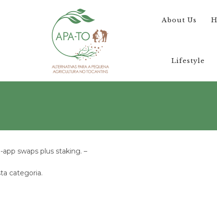
About Us
H
Lifestyle
-app swaps plus staking. –
a categoria.