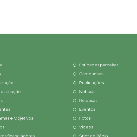
ia
Entidades parceiras
o
Campanhas
ização
Publicações
de atuação
Notícias
s
Releases
antes
Eventos
amas e Objetivos
Fotos
tos
Vídeos
ros financiadores
Spot de Rádio