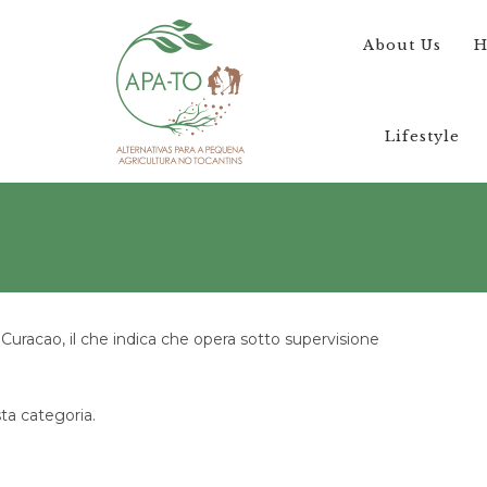
About Us
H
Lifestyle
Curacao, il che indica che opera sotto supervisione
a categoria.