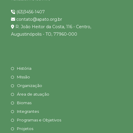
(63)3456-1407
contato@apato.org.br
R. João Heitor da Costa, 116 - Centro,
Augustinópolis - TO, 77960-000
História
MIssão
Organização
Área de atuação
Biomas
Integrantes
Programas e Objetivos
Projetos