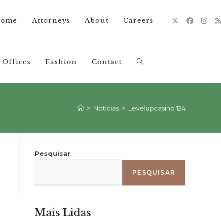
ome
Attorneys
About
Careers
Offices
Fashion
Contact
Alternar
pesquisa
>
Notícias
>
Levelupcasino 124
do
Pesquisar
PESQUISAR
site
Mais Lidas