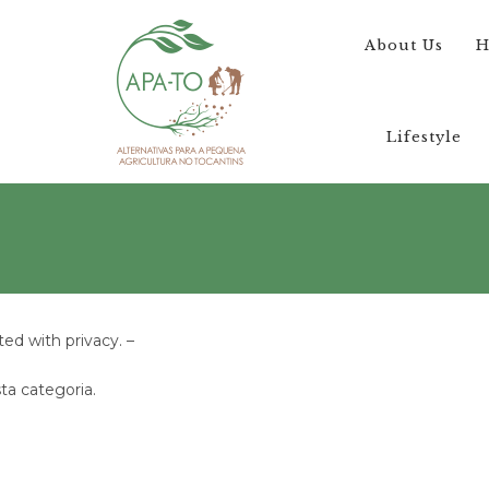
About Us
H
Lifestyle
ed with privacy. –
a categoria.