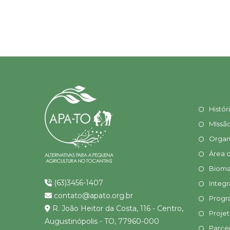
Histór
MIssã
Organ
Área 
Bioma
(63)3456-1407
Integr
contato@apato.org.br
Progr
R. João Heitor da Costa, 116 - Centro,
Proje
Augustinópolis - TO, 77960-000
Parcei