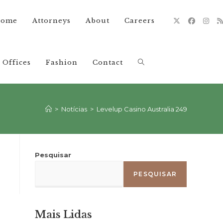
ome
Attorneys
About
Careers
Offices
Fashion
Contact
Alternar
pesquisa
>
Notícias
>
Levelup Casino Australia 249
do
Pesquisar
PESQUISAR
site
Mais Lidas