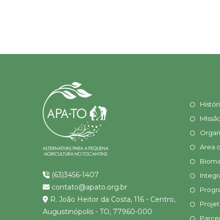
Histór
MIssã
Organ
Área 
Bioma
(63)3456-1407
Integr
contato@apato.org.br
Progr
R. João Heitor da Costa, 116 - Centro,
Proje
Augustinópolis - TO, 77960-000
Parcei