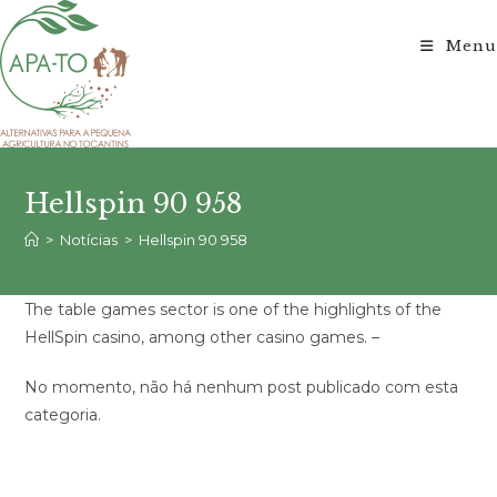
Ir
para
Menu
o
conteúdo
Hellspin 90 958
>
Notícias
>
Hellspin 90 958
The table games sector is one of the highlights of the
HellSpin casino, among other casino games. –
No momento, não há nenhum post publicado com esta
categoria.