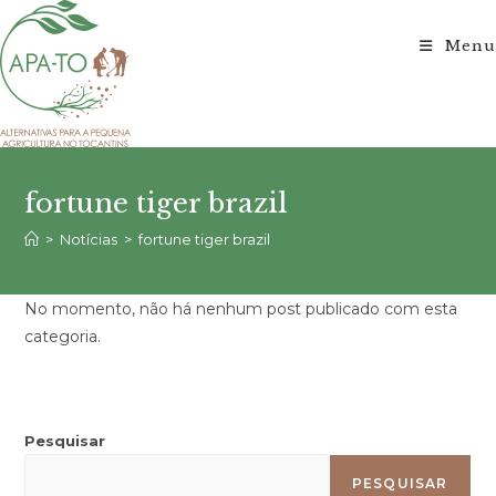
Ir
para
Menu
o
conteúdo
fortune tiger brazil
>
Notícias
>
fortune tiger brazil
No momento, não há nenhum post publicado com esta
categoria.
Pesquisar
PESQUISAR