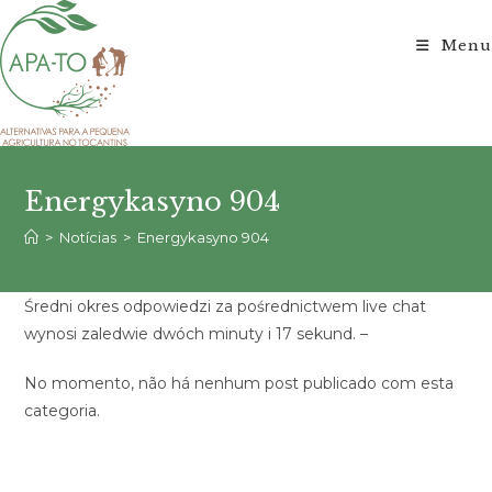
Ir
para
Menu
o
conteúdo
Energykasyno 904
>
Notícias
>
Energykasyno 904
Średni okres odpowiedzi za pośrednictwem live chat
wynosi zaledwie dwóch minuty i 17 sekund. –
No momento, não há nenhum post publicado com esta
categoria.