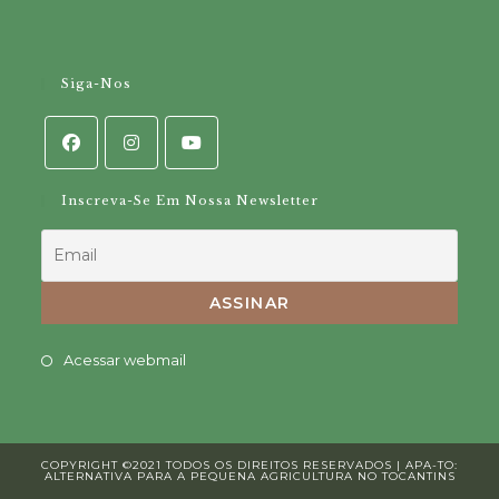
Siga-Nos
Inscreva-Se Em Nossa Newsletter
Opens
Acessar webmail
in
a
new
COPYRIGHT ©2021 TODOS OS DIREITOS RESERVADOS | APA-TO:
tab
ALTERNATIVA PARA A PEQUENA AGRICULTURA NO TOCANTINS