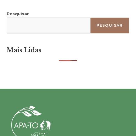
Pesquisar
PESQUISAR
Mais Lidas