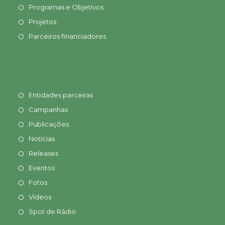
Programas e Objetivos
Projetos
Parceiros financiadores
Entidades parceiras
Campanhas
Publicações
Notícias
Releases
Eventos
Fotos
Vídeos
Spot de Rádio