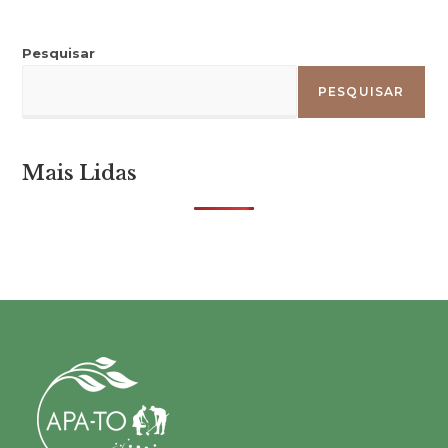
Pesquisar
PESQUISAR
Mais Lidas