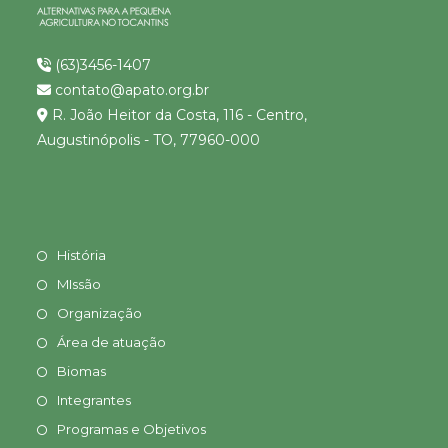
(63)3456-1407
contato@apato.org.br
R. João Heitor da Costa, 116 - Centro,
Augustinópolis - TO, 77960-000
História
MIssão
Organização
Área de atuação
Biomas
Integrantes
Programas e Objetivos