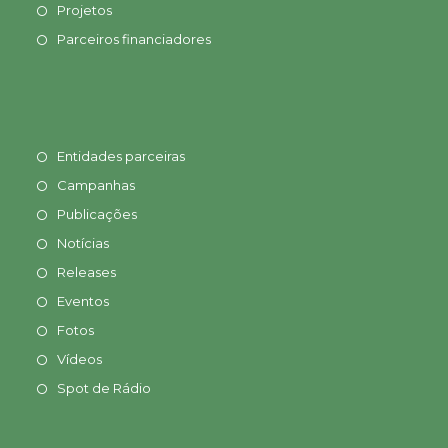
Projetos
Parceiros financiadores
Entidades parceiras
Campanhas
Publicações
Notícias
Releases
Eventos
Fotos
Vídeos
Spot de Rádio