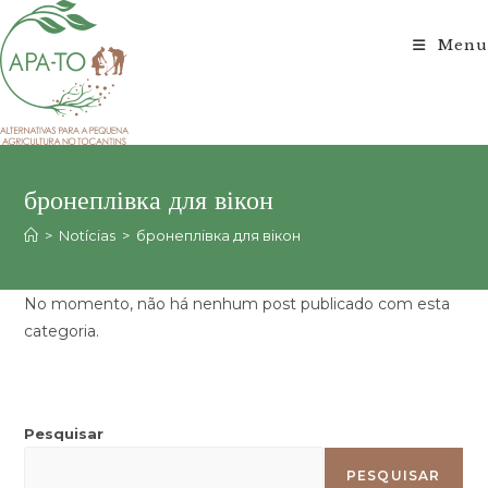
Ir
para
Menu
o
conteúdo
бронеплівка для вікон
>
Notícias
>
бронеплівка для вікон
No momento, não há nenhum post publicado com esta
categoria.
Pesquisar
PESQUISAR