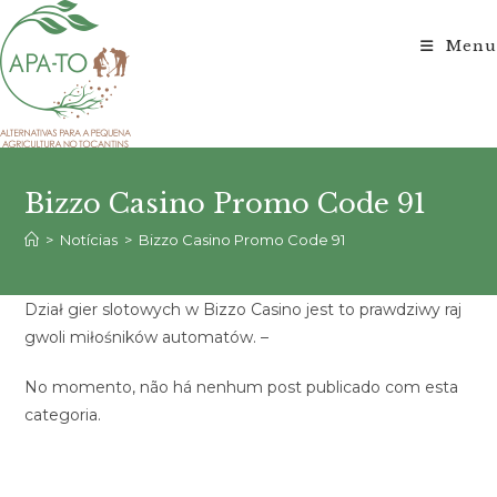
Ir
para
Menu
o
conteúdo
Bizzo Casino Promo Code 91
>
Notícias
>
Bizzo Casino Promo Code 91
Dział gier slotowych w Bizzo Casino jest to prawdziwy raj
gwoli miłośników automatów. –
No momento, não há nenhum post publicado com esta
categoria.