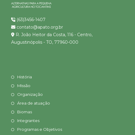
(63)3456-1407
contato@apato.org.br
R. João Heitor da Costa, 116 - Centro,
Augustinópolis - TO, 77960-000
História
MIssão
Organização
Área de atuação
Biomas
Integrantes
Programas e Objetivos