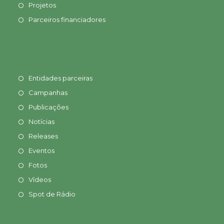
Projetos
Parceiros financiadores
Entidades parceiras
Campanhas
Publicações
Notícias
Releases
Eventos
Fotos
Vídeos
Spot de Rádio