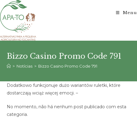
Ir
para
Menu
o
conteúdo
Bizzo Casino Promo Code 791
>
Notícias
>
Bizzo Casino Promo Code 791
Dodatkowo funkcjonuje dużo wariantów ruletki, które
dostarczają wciąż więcej emocji. –
No momento, não há nenhum post publicado com esta
categoria.