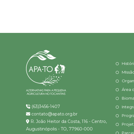
Histór
MIssã
Organ
Área 
Bioma
(63)3456-1407
Integr
contato@apato.org.br
Progr
R. João Heitor da Costa, 116 - Centro,
Proje
Augustinópolis - TO, 77960-000
Parcei