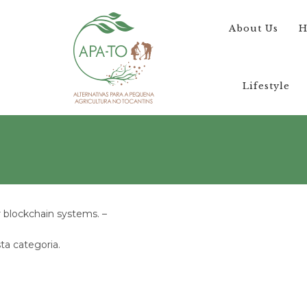
About Us
H
Lifestyle
r blockchain systems. –
a categoria.