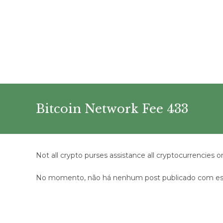
Ir
para
o
conteúdo
Bitcoin Network Fee 433
Not all crypto purses assistance all cryptocurrencies o
No momento, não há nenhum post publicado com est