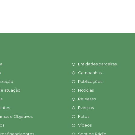
ia
Entidades parceiras
o
Campanhas
ização
Publicações
de atuação
Notícias
s
Releases
antes
Eventos
amas e Objetivos
Fotos
tos
Vídeos
ros financiadores
Spot de Rádio