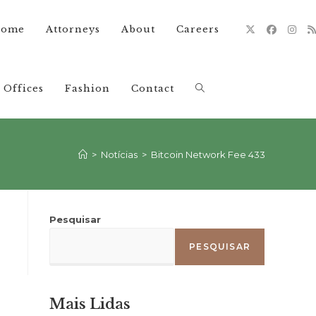
ome
Attorneys
About
Careers
Offices
Fashion
Contact
Alternar
pesquisa
>
Notícias
>
Bitcoin Network Fee 433
do
Pesquisar
PESQUISAR
site
Mais Lidas