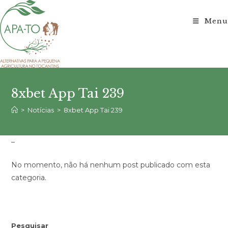
Ir
para
Menu
o
conteúdo
8xbet App Tai 239
>
Notícias
>
8xbet App Tai 239
–
No momento, não há nenhum post publicado com esta
categoria.
Pesquisar