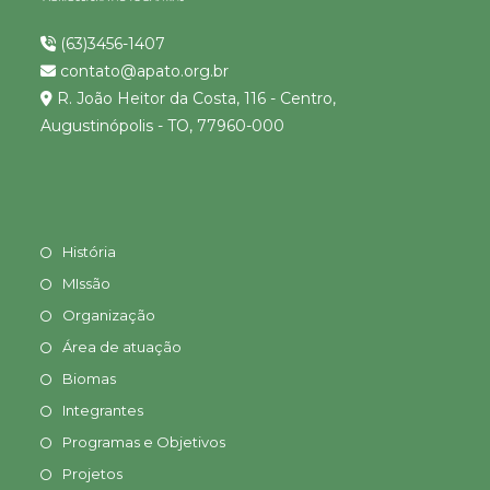
(63)3456-1407
contato@apato.org.br
R. João Heitor da Costa, 116 - Centro,
Augustinópolis - TO, 77960-000
História
MIssão
Organização
Área de atuação
Biomas
Integrantes
Programas e Objetivos
Projetos