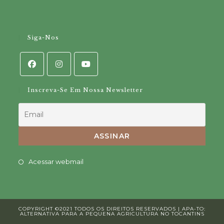
Siga-Nos
Inscreva-Se Em Nossa Newsletter
Opens
Acessar webmail
in
a
new
COPYRIGHT ©2021 TODOS OS DIREITOS RESERVADOS | APA-TO:
tab
ALTERNATIVA PARA A PEQUENA AGRICULTURA NO TOCANTINS