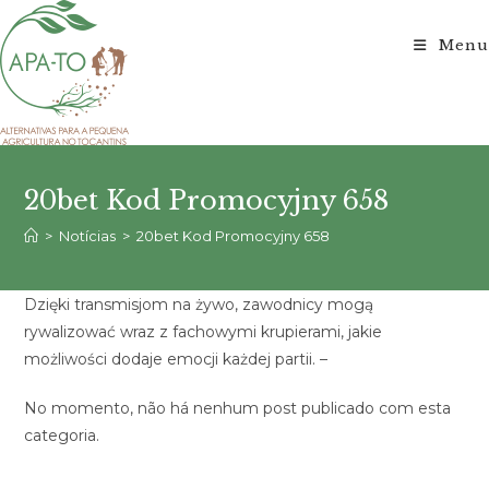
Ir
para
Menu
o
conteúdo
20bet Kod Promocyjny 658
>
Notícias
>
20bet Kod Promocyjny 658
Dzięki transmisjom na żywo, zawodnicy mogą
rywalizować wraz z fachowymi krupierami, jakie
możliwości dodaje emocji każdej partii. –
No momento, não há nenhum post publicado com esta
categoria.