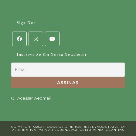
Siga-Nos
Inscreva-Se Em Nossa Newsletter
Opens
Acessar webmail
in
a
new
COPYRIGHT ©2021 TODOS OS DIREITOS RESERVADOS | APA-TO:
tab
ALTERNATIVA PARA A PEQUENA AGRICULTURA NO TOCANTINS