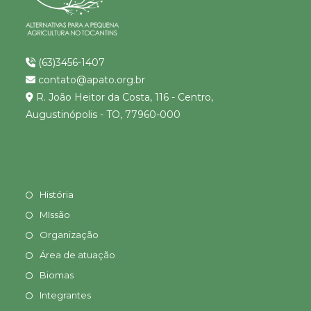
(63)3456-1407
contato@apato.org.br
R. João Heitor da Costa, 116 - Centro,
Augustinópolis - TO, 77960-000
História
MIssão
Organização
Área de atuação
Biomas
Integrantes