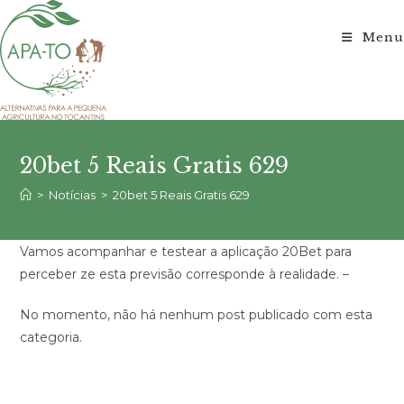
Ir
para
Menu
o
conteúdo
20bet 5 Reais Gratis 629
>
Notícias
>
20bet 5 Reais Gratis 629
Vamos acompanhar e testear a aplicação 20Bet para
perceber ze esta previsão corresponde à realidade. –
No momento, não há nenhum post publicado com esta
categoria.