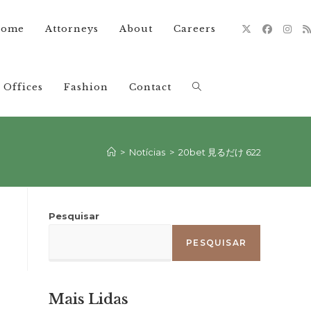
ome
Attorneys
About
Careers
Offices
Fashion
Contact
Alternar
pesquisa
>
Notícias
>
20bet 見るだけ 622
do
Pesquisar
PESQUISAR
site
Mais Lidas