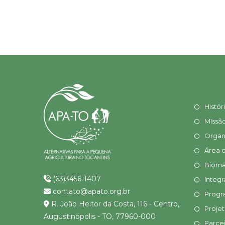
Histór
MIssã
Organ
Área 
Bioma
(63)3456-1407
Integr
contato@apato.org.br
Progr
R. João Heitor da Costa, 116 - Centro,
Proje
Augustinópolis - TO, 77960-000
Parcei