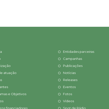
ia
Entidades parceiras
o
Campanhas
ização
Publicações
de atuação
Notícias
s
Releases
antes
Eventos
amas e Objetivos
Fotos
tos
Vídeos
ros financiadores
Spot de Rádio