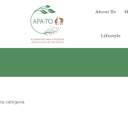
About Us
H
Lifestyle
a categoria.