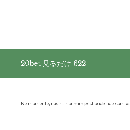
Ir
para
o
conteúdo
20bet 見るだけ 622
–
No momento, não há nenhum post publicado com est