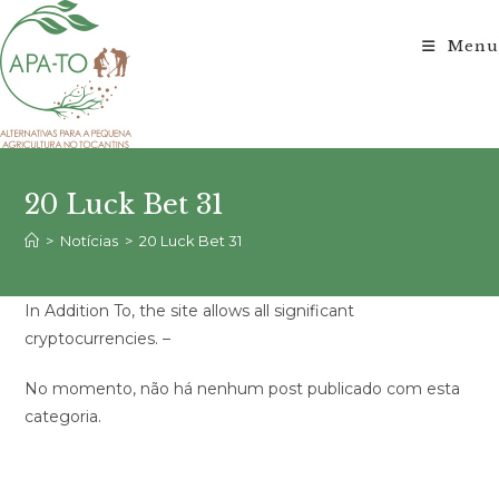
Ir
para
Menu
o
conteúdo
20 Luck Bet 31
>
Notícias
>
20 Luck Bet 31
In Addition To, the site allows all significant
cryptocurrencies. –
No momento, não há nenhum post publicado com esta
categoria.