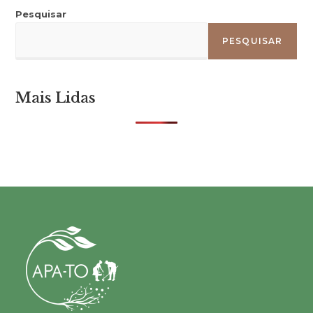
Pesquisar
PESQUISAR
Mais Lidas