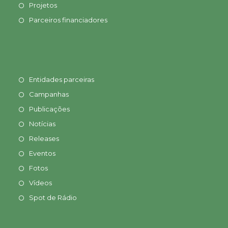
Projetos
Parceiros financiadores
Entidades parceiras
Campanhas
Publicações
Notícias
Releases
Eventos
Fotos
Vídeos
Spot de Rádio