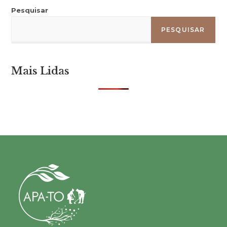
Pesquisar
PESQUISAR
Mais Lidas