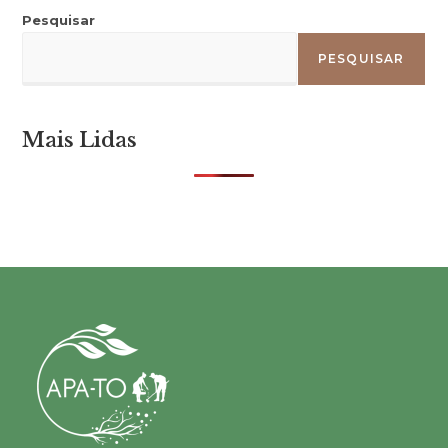
Pesquisar
PESQUISAR
Mais Lidas