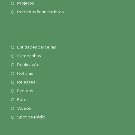
Projetos
Parceiros financiadores
Entidades parceiras
Campanhas
Publicações
Notícias
Releases
Eventos
Fotos
Vídeos
Spot de Rádio