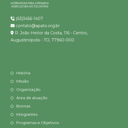
(63)3456-1407
contato@apato.org.br
R. João Heitor da Costa, 116 - Centro,
Augustinópolis - TO, 77960-000
História
MIssão
Organização
Área de atuação
Biomas
Integrantes
Programas e Objetivos